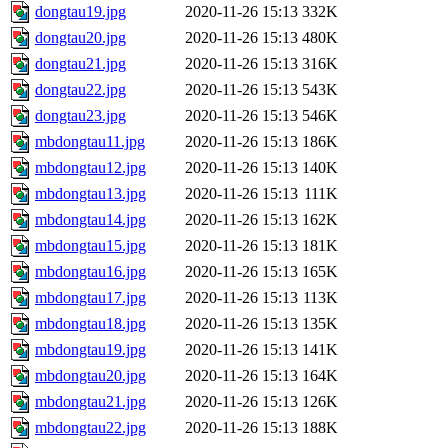
dongtau19.jpg
2020-11-26 15:13
332K
dongtau20.jpg
2020-11-26 15:13
480K
dongtau21.jpg
2020-11-26 15:13
316K
dongtau22.jpg
2020-11-26 15:13
543K
dongtau23.jpg
2020-11-26 15:13
546K
mbdongtau11.jpg
2020-11-26 15:13
186K
mbdongtau12.jpg
2020-11-26 15:13
140K
mbdongtau13.jpg
2020-11-26 15:13
111K
mbdongtau14.jpg
2020-11-26 15:13
162K
mbdongtau15.jpg
2020-11-26 15:13
181K
mbdongtau16.jpg
2020-11-26 15:13
165K
mbdongtau17.jpg
2020-11-26 15:13
113K
mbdongtau18.jpg
2020-11-26 15:13
135K
mbdongtau19.jpg
2020-11-26 15:13
141K
mbdongtau20.jpg
2020-11-26 15:13
164K
mbdongtau21.jpg
2020-11-26 15:13
126K
mbdongtau22.jpg
2020-11-26 15:13
188K