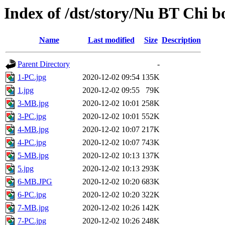
Index of /dst/story/Nu BT Chi b
Name
Last modified
Size
Description
Parent Directory
-
1-PC.jpg
2020-12-02 09:54
135K
1.jpg
2020-12-02 09:55
79K
3-MB.jpg
2020-12-02 10:01
258K
3-PC.jpg
2020-12-02 10:01
552K
4-MB.jpg
2020-12-02 10:07
217K
4-PC.jpg
2020-12-02 10:07
743K
5-MB.jpg
2020-12-02 10:13
137K
5.jpg
2020-12-02 10:13
293K
6-MB.JPG
2020-12-02 10:20
683K
6-PC.jpg
2020-12-02 10:20
322K
7-MB.jpg
2020-12-02 10:26
142K
7-PC.jpg
2020-12-02 10:26
248K