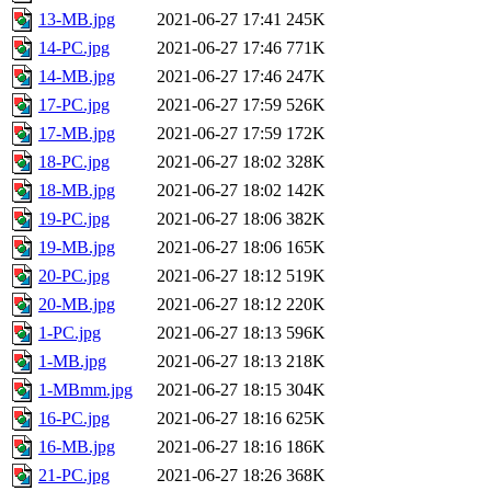
13-MB.jpg
2021-06-27 17:41
245K
14-PC.jpg
2021-06-27 17:46
771K
14-MB.jpg
2021-06-27 17:46
247K
17-PC.jpg
2021-06-27 17:59
526K
17-MB.jpg
2021-06-27 17:59
172K
18-PC.jpg
2021-06-27 18:02
328K
18-MB.jpg
2021-06-27 18:02
142K
19-PC.jpg
2021-06-27 18:06
382K
19-MB.jpg
2021-06-27 18:06
165K
20-PC.jpg
2021-06-27 18:12
519K
20-MB.jpg
2021-06-27 18:12
220K
1-PC.jpg
2021-06-27 18:13
596K
1-MB.jpg
2021-06-27 18:13
218K
1-MBmm.jpg
2021-06-27 18:15
304K
16-PC.jpg
2021-06-27 18:16
625K
16-MB.jpg
2021-06-27 18:16
186K
21-PC.jpg
2021-06-27 18:26
368K