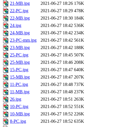
21-MB.jpg
2021-06-27 18:26
176K
22-PC.jpg
2021-06-27 18:29
478K
22-MB.jpg
2021-06-27 18:30
184K
24.jpg
2021-06-27 18:42
536K
24-MB.jpg
2021-06-27 18:42
234K
23-PC-mm.jpg
2021-06-27 18:42
561K
23-MB.jpg
2021-06-27 18:42
188K
25-PC.jpg
2021-06-27 18:45
507K
25-MB.jpg
2021-06-27 18:46
208K
15-PC.jpg
2021-06-27 18:47
640K
15-MB.jpg
2021-06-27 18:47
207K
11-PC.jpg
2021-06-27 18:48
737K
11-MB.jpg
2021-06-27 18:48
237K
26.jpg
2021-06-27 18:51
263K
10-PC.jpg
2021-06-27 18:52
551K
10-MB.jpg
2021-06-27 18:52
226K
8-PC.jpg
2021-06-27 18:52
635K