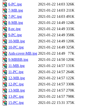
6-PC.jpg
2021-01-22 14:03
326K
7-MB.jpg
2021-01-22 14:03
211K
7-PC.jpg
2021-01-22 14:03
491K
8-MB.jpg
2021-01-22 14:49
124K
8-pc.jpg
2021-01-22 14:49
333K
9-PC.jpg
2021-01-22 14:49
358K
10-MB.jpg
2021-01-22 14:49
120K
10-PC.jpg
2021-01-22 14:49
325K
Anh-cover-MB.jpg
2021-01-22 14:49
77K
9-MBBB.jpg
2021-01-22 14:50
120K
11-MB.jpg
2021-01-22 14:57
131K
11-PC.jpg
2021-01-22 14:57
264K
12-MB.jpg
2021-01-22 14:57
122K
12-PC.jpg
2021-01-22 14:57
330K
13-MB.jpg
2021-01-22 14:57
270K
13-PC.jpg
2021-01-22 14:57
798K
15-PC.jpg
2021-01-22 15:31
375K