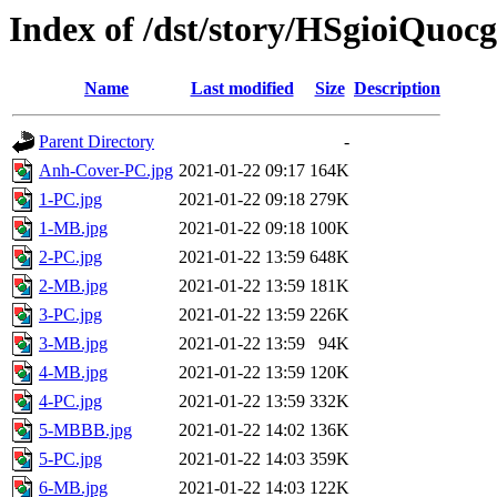
Index of /dst/story/HSgioiQuocg
Name
Last modified
Size
Description
Parent Directory
-
Anh-Cover-PC.jpg
2021-01-22 09:17
164K
1-PC.jpg
2021-01-22 09:18
279K
1-MB.jpg
2021-01-22 09:18
100K
2-PC.jpg
2021-01-22 13:59
648K
2-MB.jpg
2021-01-22 13:59
181K
3-PC.jpg
2021-01-22 13:59
226K
3-MB.jpg
2021-01-22 13:59
94K
4-MB.jpg
2021-01-22 13:59
120K
4-PC.jpg
2021-01-22 13:59
332K
5-MBBB.jpg
2021-01-22 14:02
136K
5-PC.jpg
2021-01-22 14:03
359K
6-MB.jpg
2021-01-22 14:03
122K