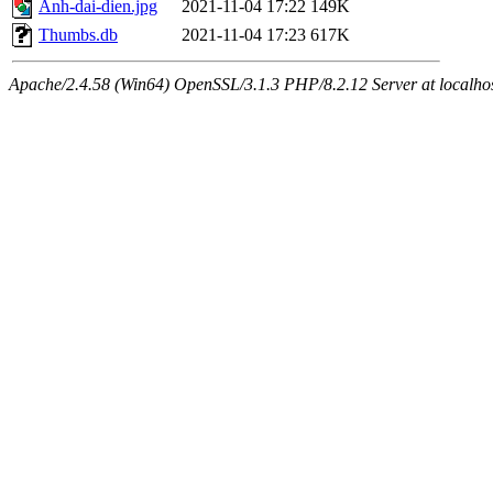
Anh-dai-dien.jpg
2021-11-04 17:22
149K
Thumbs.db
2021-11-04 17:23
617K
Apache/2.4.58 (Win64) OpenSSL/3.1.3 PHP/8.2.12 Server at localho